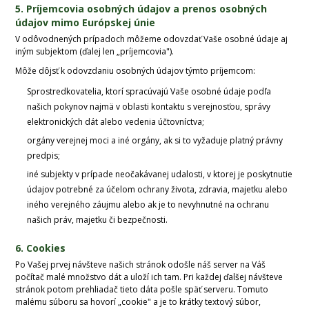
5. Príjemcovia osobných údajov a prenos osobných
údajov mimo Európskej únie
V odôvodnených prípadoch môžeme odovzdať Vaše osobné údaje aj
iným subjektom (ďalej len „príjemcovia").
Môže dôjsť k odovzdaniu osobných údajov týmto príjemcom:
Sprostredkovatelia, ktorí spracúvajú Vaše osobné údaje podľa
našich pokynov najmä v oblasti kontaktu s verejnosťou, správy
elektronických dát alebo vedenia účtovníctva;
orgány verejnej moci a iné orgány, ak si to vyžaduje platný právny
predpis;
iné subjekty v prípade neočakávanej udalosti, v ktorej je poskytnutie
údajov potrebné za účelom ochrany života, zdravia, majetku alebo
iného verejného záujmu alebo ak je to nevyhnutné na ochranu
našich práv, majetku či bezpečnosti.
6. Cookies
Po Vašej prvej návšteve našich stránok odošle náš server na Váš
počítač malé množstvo dát a uloží ich tam. Pri každej ďalšej návšteve
stránok potom prehliadač tieto dáta pošle späť serveru. Tomuto
malému súboru sa hovorí „cookie" a je to krátky textový súbor,