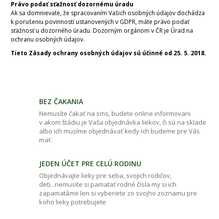
Právo podať sťažnosť dozornému úradu
Ak sa domnievate, že spracovaním Vašich osobných údajov dochádza
k porušeniu povinností ustanovených v GDPR, máte právo podať
sťažnosť u dozorného úradu. Dozorným orgánom v ČR je Úrad na
ochranu osobných údajov.
Tieto Zásady ochrany osobných údajov sú účinné od 25. 5. 2018.
BEZ ČAKANIA
Nemusíte čakať na sms, budete online informovani
v akom štádiu je Vaša objednávka liekov, či sú na sklade
albo ich musíme objednávať kedy ich budeme pre Vás
mať.
JEDEN ÚČET PRE CELÚ RODINU
Objednávajte lieky pre seba, svojich rodičov,
deti...nemusíte si pamatať rodné čísla my si ich
zapamatáme len si vyberiete zo svojho zoznamu pre
koho lieky potrebujete