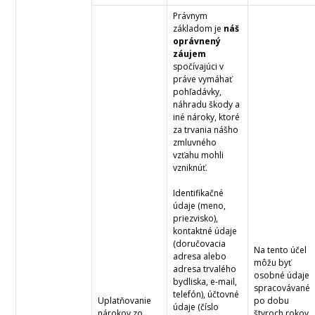
Právnym
základom je
náš
oprávnený
záujem
spočívajúci v
práve vymáhať
pohľadávky,
náhradu škody a
iné nároky, ktoré
za trvania nášho
zmluvného
vzťahu mohli
vzniknúť.
Identifikačné
údaje (meno,
priezvisko),
kontaktné údaje
(doručovacia
Na tento účel
adresa alebo
môžu byť
adresa trvalého
osobné údaje
bydliska, e-mail,
spracovávané
telefón), účtovné
Uplatňovanie
po dobu
údaje (číslo
nárokov zo
štyroch rokov