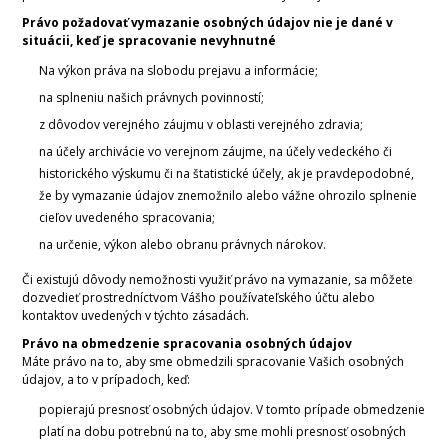
Právo požadovať vymazanie osobných údajov nie je dané v
situácii, keď je spracovanie nevyhnutné
Na výkon práva na slobodu prejavu a informácie;
na splneniu našich právnych povinností;
z dôvodov verejného záujmu v oblasti verejného zdravia;
na účely archivácie vo verejnom záujme, na účely vedeckého či
historického výskumu či na štatistické účely, ak je pravdepodobné,
že by vymazanie údajov znemožnilo alebo vážne ohrozilo splnenie
cieľov uvedeného spracovania;
na určenie, výkon alebo obranu právnych nárokov.
Či existujú dôvody nemožnosti využiť právo na vymazanie, sa môžete
dozvedieť prostredníctvom Vášho používateľského účtu alebo
kontaktov uvedených v týchto zásadách.
Právo na obmedzenie spracovania osobných údajov
Máte právo na to, aby sme obmedzili spracovanie Vašich osobných
údajov, a to v prípadoch, keď:
popierajú presnosť osobných údajov. V tomto prípade obmedzenie
platí na dobu potrebnú na to, aby sme mohli presnosť osobných