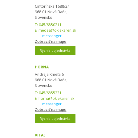
Cintorínska 1688/24
968 01 Nová Baňa,
Slovensko
T:
045/6850211
E:
medea@oklekaren.sk
messenger
Zobraziť na mape
Rýchla objednávka
HORNÁ
Andreja Kmeťa 6
968 01 Nová Baňa,
Slovensko
T:
045/6855231
E:
horna@oklekaren.sk
messenger
Zobraziť na mape
Rýchla objednávka
VITAE