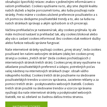
obsahujúci špecifický reťazec znakov s jedinečnými informáciami o
vašom prehliadači. Cookies využívame na to, aby sme zlepšili kvalitu
našich služieb a lepšie porozumeli tomu, ako ľudia používajú naše
stránky. Preto máme v cookies uložené preferencie používateľov a s
ich pomocou sledujeme používateľské trendy a to, ako sa ľudia na
našich stránkach správajú a akým spôsobom si ich prezerajú.
Väčšina prehliadačov je nastavená tak, aby cookies prijímala. Vy ale
máte možnosť nastaviť si prehliadač tak, aby cookies blokoval alebo
aby vás o zaslaní cookies informoval. Bez cookies však niektoré služby
alebo funkcie nebudú správne fungovať.
Naše internetové stránky využívajú cookies „prvej strany", teda cookies
používané len našimi webovými stránkami (ďalej len cookies prvej
strany) a cookies „tretích strán" (teda cookies pochádzajúcich z
internetových stránok tretích strán). Cookies prvej strany využívame na
ukladanie používateľských preferencií a údajov, potrebných počas
vašej návštevy na internetových stránkach (napr. obsah vášho
nákupného košíka). Cookies tretích strán používame na sledovanie
používateľských trendov a vzorcov správania, zacielenie reklamy a za
pomoci tretích strán - poskytovateľov webových štatistík. Cookies
tretích strán použité na sledovanie trendov a vzorcov správania
využívajú iba naše internetové stránky a poskytovateľ webových
štatistík, nie sú zdieľané so žiadnou ďalšou treťou stranou.
NASTAVENIE COOKIES