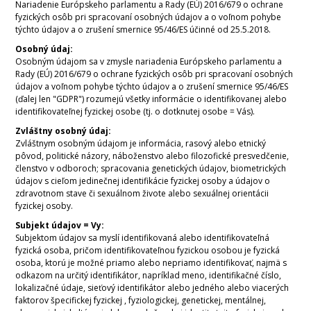
Nariadenie Európskeho parlamentu a Rady (EÚ) 2016/679 o ochrane
fyzických osôb pri spracovaní osobných údajov a o voľnom pohybe
týchto údajov a o zrušení smernice 95/46/ES účinné od 25.5.2018.
Osobný údaj:
Osobným údajom sa v zmysle nariadenia Európskeho parlamentu a
Rady (EÚ) 2016/679 o ochrane fyzických osôb pri spracovaní osobných
údajov a voľnom pohybe týchto údajov a o zrušení smernice 95/46/ES
(ďalej len "GDPR") rozumejú všetky informácie o identifikovanej alebo
identifikovateľnej fyzickej osobe (tj. o dotknutej osobe = Vás).
Zvláštny osobný údaj:
Zvláštnym osobným údajom je informácia, rasový alebo etnický
pôvod, politické názory, náboženstvo alebo filozofické presvedčenie,
členstvo v odboroch; spracovania genetických údajov, biometrických
údajov s cieľom jedinečnej identifikácie fyzickej osoby a údajov o
zdravotnom stave či sexuálnom živote alebo sexuálnej orientácii
fyzickej osoby.
Subjekt údajov = Vy:
Subjektom údajov sa myslí identifikovaná alebo identifikovateľná
fyzická osoba, pričom identifikovateľnou fyzickou osobou je fyzická
osoba, ktorú je možné priamo alebo nepriamo identifikovať, najmä s
odkazom na určitý identifikátor, napríklad meno, identifikačné číslo,
lokalizačné údaje, sieťový identifikátor alebo jedného alebo viacerých
faktorov špecifickej fyzickej , fyziologickej, genetickej, mentálnej,