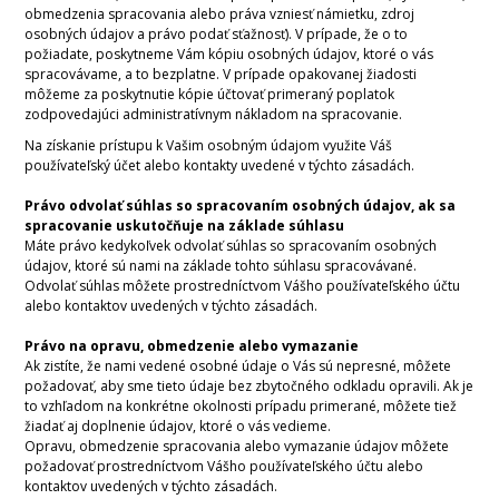
obmedzenia spracovania alebo práva vzniesť námietku, zdroj
osobných údajov a právo podať sťažnosť). V prípade, že o to
požiadate, poskytneme Vám kópiu osobných údajov, ktoré o vás
spracovávame, a to bezplatne. V prípade opakovanej žiadosti
môžeme za poskytnutie kópie účtovať primeraný poplatok
zodpovedajúci administratívnym nákladom na spracovanie.
Na získanie prístupu k Vašim osobným údajom využite Váš
používateľský účet alebo kontakty uvedené v týchto zásadách.
Právo odvolať súhlas so spracovaním osobných údajov, ak sa
spracovanie uskutočňuje na základe súhlasu
Máte právo kedykoľvek odvolať súhlas so spracovaním osobných
údajov, ktoré sú nami na základe tohto súhlasu spracovávané.
Odvolať súhlas môžete prostredníctvom Vášho používateľského účtu
alebo kontaktov uvedených v týchto zásadách.
Právo na opravu, obmedzenie alebo vymazanie
Ak zistíte, že nami vedené osobné údaje o Vás sú nepresné, môžete
požadovať, aby sme tieto údaje bez zbytočného odkladu opravili. Ak je
to vzhľadom na konkrétne okolnosti prípadu primerané, môžete tiež
žiadať aj doplnenie údajov, ktoré o vás vedieme.
Opravu, obmedzenie spracovania alebo vymazanie údajov môžete
požadovať prostredníctvom Vášho používateľského účtu alebo
kontaktov uvedených v týchto zásadách.