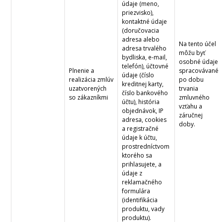
údaje (meno,
priezvisko),
kontaktné údaje
(doručovacia
adresa alebo
Na tento účel
adresa trvalého
môžu byť
bydliska, e-mail,
osobné údaje
telefón), účtovné
Plnenie a
spracovávané
údaje (číslo
realizácia zmlúv
po dobu
kreditnej karty,
uzatvorených
trvania
číslo bankového
so zákazníkmi
zmluvného
účtu), história
vzťahu a
objednávok, IP
záručnej
adresa, cookies
doby.
a registračné
údaje k účtu,
prostredníctvom
ktorého sa
prihlasujete, a
údaje z
reklamačného
formulára
(identifikácia
produktu, vady
produktu).