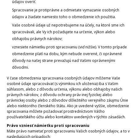
údajov overiť.
Spracovanie je protiprávne a odmietate vymazanie osobných
údajov a žiadate namiesto toho o obmedzenie ich použitia.
Vaše osobné údaje už nepotrebujeme na účely, na ktoré sme ich
spracovávali, ale Vy ich požadujete na určenie, výkon alebo
obhajobu právnych nárokov;
vznesiete námietku proti spracovaniu (viď nižšie). V tomto prípade
obmedzenie platí na dobu, kým nebude overené, či oprávnené
dôvody na našej strane prevažujú nad Vašimi oprávnenými
dôvodmi.
V čase obmedzenia spracovania osobných údajov môžeme Vaše
osobné údaje spracovávať (s výnimkou ich uloženia) iba s Vašim
súhlasom, alebo z dôvodu určenia, výkonu alebo obhajoby našich
právnych nárokov, z dôvodu ochrany práv inej fyzickej alebo
právnickej osoby alebo z dôvodov dôležitého verejného záujmu Únie
alebo niektorého členského štátu. Ako je uvedené vyššie, obmedzenie
spracovania môžete požadovať prostredníctvom Vášho
používateľského účtu alebo kontaktov uvedených v týchto zásadách.
Právo vzniesť námietku proti spracovaniu
Máte právo namietať proti spracovaniu Vašich osobných údajov, a to v
nasledujúcich prípadoch: