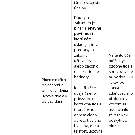
týmito subjektmi
údajov.
Právnym
základom je
plnenie
právnej
povinnosti
,
ktorú nám
ukladajú právne
predpisy ako
zákon o
Na tento účel
účtovníctve
môžu byť
alebo zákon o
osobné údaje
dani z pridanej
spracovávané
hodnoty.
až podobu 10
Plnenie našich
rokov od
povinností v
Identifikačné
konca
oblasti vedenia
údaje (meno,
zdaňovacieho
účtovníctva a v
priezvisko),
obdobia, v
oblasti daní
kontaktné údaje
ktorom sa
(doručovacia
uskutočnilo
adresa alebo
zákazníkovi
adresa trvalého
poskytnuté
bydliska, e-mail,
plnenie.
telefón), účtovné