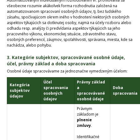
Automatizovaným individuálnym rozhodovaním vr. profilovania sa
všeobecne rozumie akákoľvek forma rozhodnutia založená na
automatizovanom spracovaní osobných údajov, tj. bez ľudského
zásahu, spočívajúcom okrem iného v hodnotení niektorých osobných
aspektov týkajúcich sa dotknutej osoby, najmä na účely rozboru alebo
odhadu resp. analýzy či predvídania aspektov týkajúcich sa jeho
pracovného výkonu, ekonomickej situácie, zdravotného stavu,
osobných preferencií, záujmov, spoľahlivosti, správania, miesta, kde sa
nachádza, alebo pohybu.
3. Kategórie subjektov, spracovávané osobné údaje,
účel, právny základ a doba spracovania
Osobné údaje spracovávame za jednoznačne vymedzeným účelom:
Účel
Právny základ
Kategória
spracovania
a
Doba
subjektov
osobných
spracovávané
spracovania
údajov
údajov
osobné údaje
Právnym
základom je
plnenie
zmluvy
.
Identifikačné