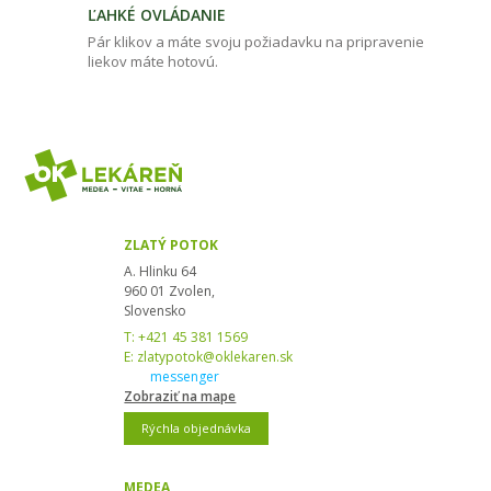
ĽAHKÉ OVLÁDANIE
Pár klikov a máte svoju požiadavku na pripravenie
liekov máte hotovú.
ZLATÝ POTOK
A. Hlinku 64
960 01 Zvolen,
Slovensko
T:
+421 45 381 1569
E:
zlatypotok@oklekaren.sk
messenger
Zobraziť na mape
Rýchla objednávka
MEDEA