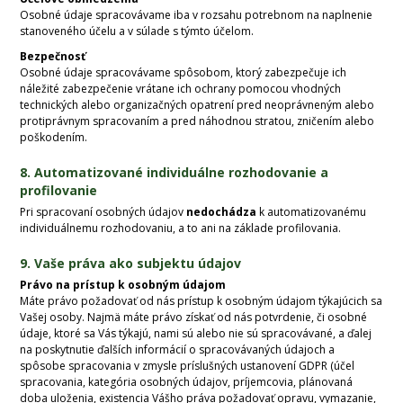
Osobné údaje spracovávame iba v rozsahu potrebnom na naplnenie
stanoveného účelu a v súlade s týmto účelom.
Bezpečnosť
Osobné údaje spracovávame spôsobom, ktorý zabezpečuje ich
náležité zabezpečenie vrátane ich ochrany pomocou vhodných
technických alebo organizačných opatrení pred neoprávneným alebo
protiprávnym spracovaním a pred náhodnou stratou, zničením alebo
poškodením.
8. Automatizované individuálne rozhodovanie a
profilovanie
Pri spracovaní osobných údajov
nedochádza
k automatizovanému
individuálnemu rozhodovaniu, a to ani na základe profilovania.
9. Vaše práva ako subjektu údajov
Právo na prístup k osobným údajom
Máte právo požadovať od nás prístup k osobným údajom týkajúcich sa
Vašej osoby. Najmä máte právo získať od nás potvrdenie, či osobné
údaje, ktoré sa Vás týkajú, nami sú alebo nie sú spracovávané, a ďalej
na poskytnutie ďalších informácií o spracovávaných údajoch a
spôsobe spracovania v zmysle príslušných ustanovení GDPR (účel
spracovania, kategória osobných údajov, príjemcovia, plánovaná
doba uloženia, existencia Vášho práva požadovať opravu, vymazanie,