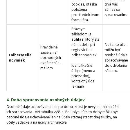
cookies, otázka
trvá Váš
položená
súhlas so
prostredníctvom
spracovaním.
formulára.
Právnym
základom je
súhlas
, ktorý ste
nám udelili pri
Na tento účel
Pravidelné
registrácii na
môžu byť
zasielanie
Odberatelia
odber noviniek.
osobné údaje
obchodných
noviniek
spracovávané
oznámení e-
Identifikačné
do odvolania
mailom
údaje (meno a
súhlasu.
priezvisko),
kontaktný údaj
(e-mail).
4. Doba spracovania osobných údajov
Osobné údaje uchovávame len po dobu, ktorá je nevyhnutná na účel
ich spracovania - viď tabuľka vyššie. Po uplynutí tejto doby môžu byť
osobné údaje uchovávané len na účely štátnej štatistickej služby, na
účely vedecké a na účely archívnictva.