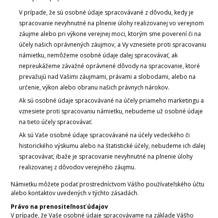
V prípade, že sú osobné údaje spracovávané z dôvodu, kedy je
spracovanie nevyhnutné na plnenie úlohy realizovanej vo verejnom
záujme alebo pri výkone verejnej moci, ktorým sme poverení či na
účely našich oprávnených záujmov, a Vy vznesiete proti spracovaniu
námietku, nemôžeme osobné údaje ďalej spracovávať, ak
nepreukážeme závažné oprávnené dôvody na spracovanie, ktoré
prevažujú nad Vašimi záujmami, právami a slobodami, alebo na
určenie, výkon alebo obranu našich právnych nárokov.
Ak sú osobné údaje spracovávané na účely priameho marketingu a
vznesiete proti spracovaniu námietku, nebudeme už osobné údaje
na tieto účely spracovávať.
Ak sú Vaše osobné údaje spracovávané na účely vedeckého či
historického výskumu alebo na štatistické účely, nebudeme ich ďalej
spracovávať, ibaže je spracovanie nevyhnutné na plnenie úlohy
realizovanej z dôvodov verejného záujmu.
Námietku môžete podať prostredníctvom Vášho používateľského účtu
alebo kontaktov uvedených v týchto zásadách.
Právo na prenositeľnosť údajov
V prípade, že Vaše osobné údaje spracovávame na základe Vášho