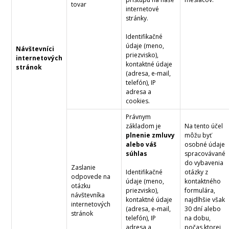
tovar
internetové
stránky.
Identifikačné
údaje (meno,
Návštevníci
priezvisko),
internetových
kontaktné údaje
stránok
(adresa, e-mail,
telefón), IP
adresa a
cookies.
Právnym
základom je
Na tento účel
plnenie zmluvy
môžu byť
alebo váš
osobné údaje
súhlas
spracovávané
do vybavenia
Zaslanie
Identifikačné
otázky z
odpovede na
údaje (meno,
kontaktného
otázku
priezvisko),
formulára,
návštevníka
kontaktné údaje
najdlhšie však
internetových
(adresa, e-mail,
30 dní alebo
stránok
telefón), IP
na dobu,
adresa a
počas ktorej