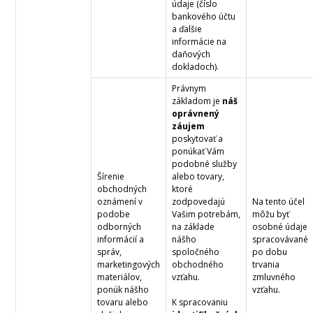
údaje (číslo
bankového účtu
a ďalšie
informácie na
daňových
dokladoch).
Právnym
základom je
náš
oprávnený
záujem
poskytovať a
ponúkať Vám
podobné služby
Šírenie
alebo tovary,
obchodných
ktoré
oznámení v
zodpovedajú
Na tento účel
podobe
Vašim potrebám,
môžu byť
odborných
na základe
osobné údaje
informácií a
nášho
spracovávané
správ,
spoločného
po dobu
marketingových
obchodného
trvania
materiálov,
vzťahu.
zmluvného
ponúk nášho
vzťahu.
tovaru alebo
K spracovaniu