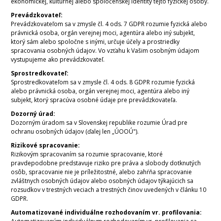
ekonomickej, kultúrnej alebo spoločenskej identity tejto fyzickej osoby.
Prevádzkovateľ:
Prevádzkovateľom sa v zmysle čl. 4 ods. 7 GDPR rozumie fyzická alebo
právnická osoba, orgán verejnej moci, agentúra alebo iný subjekt,
ktorý sám alebo spoločne s inými, určuje účely a prostriedky
spracovania osobných údajov. Vo vzťahu k Vašim osobným údajom
vystupujeme ako prevádzkovateľ.
Sprostredkovateľ:
Sprostredkovateľom sa v zmysle čl. 4 ods. 8 GDPR rozumie fyzická
alebo právnická osoba, orgán verejnej moci, agentúra alebo iný
subjekt, ktorý spracúva osobné údaje pre prevádzkovateľa.
Dozorný úrad:
Dozorným úradom sa v Slovenskej republike rozumie Úrad pre
ochranu osobných údajov (ďalej len „ÚOOÚ").
Rizikové spracovanie:
Rizikovým spracovaním sa rozumie spracovanie, ktoré
pravdepodobne predstavuje riziko pre práva a slobody dotknutých
osôb, spracovanie nie je príležitostné, alebo zahŕňa spracovanie
zvláštnych osobných údajov alebo osobných údajov týkajúcich sa
rozsudkov v trestných veciach a trestných činov uvedených v článku 10
GDPR.
Automatizované individuálne rozhodovaním vr. profilovania: