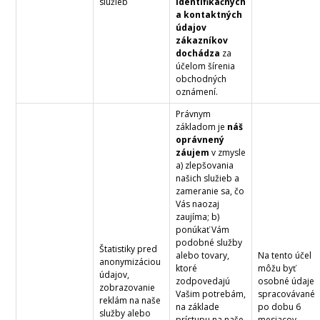
služieb
identifikačných
a kontaktných
údajov
zákazníkov
dochádza
za
účelom šírenia
obchodných
oznámení.
Právnym
základom je
náš
oprávnený
záujem
v zmysle
a) zlepšovania
našich služieb a
zameranie sa, čo
Vás naozaj
zaujíma; b)
ponúkať Vám
podobné služby
Štatistiky pred
alebo tovary,
Na tento účel
anonymizáciou
ktoré
môžu byť
údajov,
zodpovedajú
osobné údaje
zobrazovanie
Vašim potrebám,
spracovávané
reklám na naše
na základe
po dobu 6
služby alebo
prístupu na naše
mesiacov.