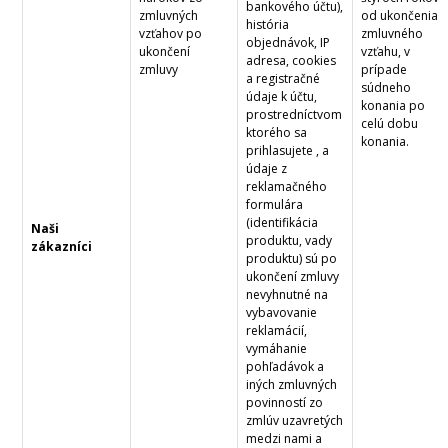
bankového účtu),
zmluvných
od ukončenia
história
vzťahov po
zmluvného
objednávok, IP
ukončení
vzťahu, v
adresa, cookies
zmluvy
prípade
a registračné
súdneho
údaje k účtu,
konania po
prostredníctvom
celú dobu
ktorého sa
konania.
prihlasujete , a
údaje z
reklamačného
formulára
(identifikácia
Naši
produktu, vady
zákazníci
produktu) sú po
ukončení zmluvy
nevyhnutné na
vybavovanie
reklamácií,
vymáhanie
pohľadávok a
iných zmluvných
povinností zo
zmlúv uzavretých
medzi nami a