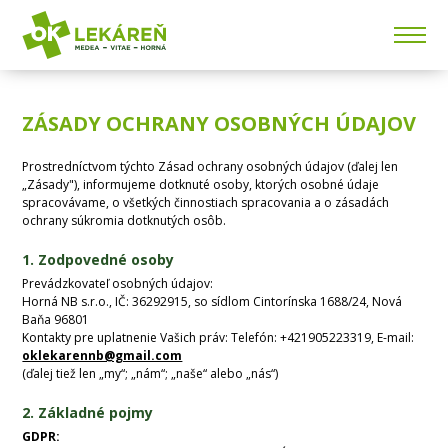
ZÁSADY OCHRANY OSOBNÝCH ÚDAJOV
Prostredníctvom týchto Zásad ochrany osobných údajov (ďalej len
„Zásady"), informujeme dotknuté osoby, ktorých osobné údaje
spracovávame, o všetkých činnostiach spracovania a o zásadách
ochrany súkromia dotknutých osôb.
1. Zodpovedné osoby
Prevádzkovateľ osobných údajov:
Horná NB s.r.o., IČ: 36292915, so sídlom Cintorínska 1688/24, Nová
Baňa 96801
Kontakty pre uplatnenie Vašich práv: Telefón: +421905223319, E-mail:
oklekarennb@gmail.com
(ďalej tiež len „my“; „nám“; „naše“ alebo „nás“)
2. Základné pojmy
GDPR: