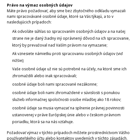
Právo na výmaz osobných údajov
Máte právo požadovať, aby sme bez zbytočného odkladu vymazali
nami spracovávané osobné údaje, ktoré sa Vás týkajú, a to v
nasledujúcich prípadoch:
Ak odvoláte súhlas so spracovaním osobných údajov a na našej
strane nie je daný žiadny iný oprávnený dôvod na ich spracovanie,
ktorý by prevažoval nad Vaším právom na vymazanie;
Ak vznesiete námietku proti spracovaniu osobných údajov (viď
nižšie);
Vaše osobné údaje už nie sú potrebné na účely, na ktoré sme ich
zhromaždili alebo inak spracovávali;
osobné údaje boli nami spracované nezákonne;
osobné údaje boli nami zhromaždené v súvislosti s ponukou
služieb informačnej spoločnosti osobe mladšej ako 18 rokov;
osobné údaje sa musia vymazať na splnenie právnej povinnosti
ustanovenej v práve Európskej únie alebo v českom právnom
poriadku, ktorá sa na nás vzťahuje.
Požadovať výmaz v týchto prípadoch môžete prostredníctvom Vášho
používateľského účtu alebo kontaktov uvedených v týchto zásadách.