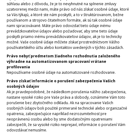
súhlasu alebo z dôvodu, že je to nevyhnutné na splnenie zmluvy
uzatvorenej medzi nami, máte právo od nás získať osobné údaje, ktoré
sa Vás týkajú, a ktoré ste nám poskytli, a to v štruktúrovanom, bežne
používanom a strojovo čitateľnom formáte, ak sú tak osobné údaje
nami spracovávané. Máte právo odovzdať tieto údaje inému
prevádzkovateľovi údajov alebo požadovať, aby sme tieto údaje
poskytli priamo inému prevádzkovateľovi údajov, ak je to technicky
možné. Vaše osobné údaje môžete získať prostredníctvom Vášho
používateľského účtu alebo kontaktov uvedených v týchto zásadách.
Právo nebyť predmetom žiadneho rozhodnutia založeného
výhradne na automatizovanom spracovaní vrátane
profilovania
Nepoužívame osobné údaje na automatizované rozhodovanie.
Právo získať informácie o porušení zabezpečenia Vašich
osobných údajov
Ak je pravdepodobné, že následkom porušenia nášho zabezpečenia,
nastane vysoké riziko pre Vaše práva a slobody, oznámime Vám toto
porušenie bez zbytočného odkladu. Ak na spracovanie Vašich
osobných údajov boli použité primerané technické alebo organizačné
opatrenia, zabezpečujúce napríklad nezrozumiteľnosť pre
neoprávnenú osobu alebo by sme dodatočnými opatreniami
zabezpečili, že sa vysoké riziko neprejaví, informácie o porušení Vám
odovzdávať nemusíme.